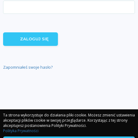
Zapomniałeś swoje hasło?
Ta strona wykorzystuje do działania pliki cookie. Możesz zmienić ustawienia
akceptacji plików cookie w swojej przeglądarce. Korzystając z tej strony
akceptujesz postanowienia Polityki Prywatności.
Polityka Prywatności
Regulamin
Polityka prywatności
Sages
Stacja IT