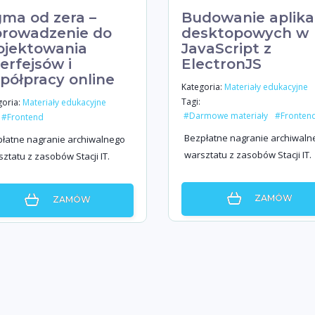
gma od zera –
Budowanie aplikac
rowadzenie do
desktopowych w
ojektowania
JavaScript z
terfejsów i
ElectronJS
półpracy online
Kategoria:
Materiały edukacyjne
Tagi:
oria:
Materiały edukacyjne
#Darmowe materiały
#Fronten
#Frontend
Bezpłatne nagranie archiwaln
łatne nagranie archiwalnego
warsztatu z zasobów Stacji IT.
ztatu z zasobów Stacji IT.
ZAMÓW
ZAMÓW