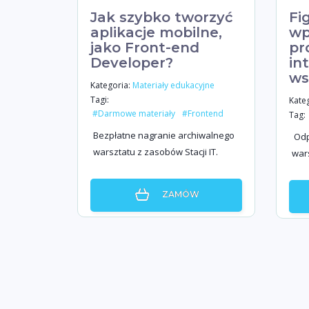
Jak szybko tworzyć
Fi
aplikacje mobilne,
wp
jako Front-end
pr
Developer?
in
ws
Kategoria:
Materiały edukacyjne
Tagi:
Kateg
#Darmowe materiały
#Frontend
Tag:
Bezpłatne nagranie archiwalnego
Odp
warsztatu z zasobów Stacji IT.
wars
ZAMÓW