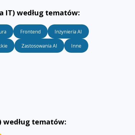
ja IT) według tematów:
ura
Frontend
Inżynieria AI
kkie
Zastosowania AI
Inne
s) według tematów: