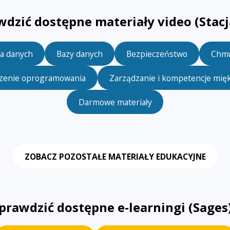
wdzić dostępne materiały video (Stac
ka danych
Bazy danych
Bezpieczeństwo
Chm
zenie oprogramowania
Zarządzanie i kompetencje mię
Darmowe materiały
ZOBACZ POZOSTAŁE MATERIAŁY EDUKACYJNE
sprawdzić dostępne e-learningi (Sage