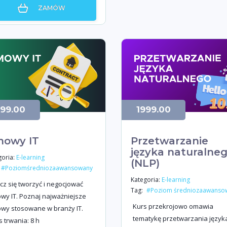
ZAMÓW
999.00
1999.00
owy IT
Przetwarzanie
języka naturalne
oria:
E-learning
(NLP)
#Poziomśredniozaawansowany
Kategoria:
E-learning
z się tworzyć i negocjować
Tag:
#Poziom średniozaawanso
wy IT. Poznaj najważniejsze
Kurs przekrojowo omawia
wy stosowane w branży IT.
tematykę przetwarzania język
 trwania: 8 h