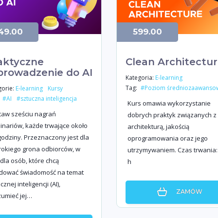
49.00
599.00
aktyczne
Clean Architectu
rowadzenie do AI
Kategoria:
E-learning
Tag:
#Poziom średniozaawanso
orie:
E-learning
Kursy
#AI
#sztuczna inteligencja
Kurs omawia wykorzystanie
taw sześciu nagrań
dobrych praktyk związanych z
inariów, każde trwające około
architekturą, jakością
godziny. Przeznaczony jest dla
oprogramowania oraz jego
rokiego grona odbiorców, w
utrzymywaniem. Czas trwania:
dla osób, które chcą
h
dować świadomość na temat
cznej inteligencji (AI),
ZAMÓW
zumieć jej…