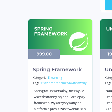
999.00
1
Spring Framework
Um
Kategoria:
Kateg
E-learning
Tag:
Tag:
#Poziom średniozaawansowany
Spring to: uniwersalny, niezwykle
Nauc
wszechstronny najpopularniejszy
umo
framework wykorzystywany na
umo
platformie Java. Czas trwania: 28 h
Czas