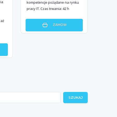
ia
kompetencje pożądane na rynku
pracy IT. Czas trwania: 42 h
 aż
ZAMÓW
SZUKAJ