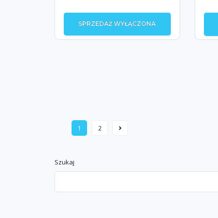
SPRZEDAŻ WYŁĄCZONA
1
2
Szukaj