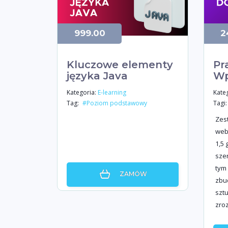
999.00
2
Kluczowe elementy
Pr
języka Java
Wp
Kategoria:
Kateg
E-learning
Tag:
Tagi:
#Poziom podstawowy
Zes
web
1,5 
sze
tym 
ZAMÓW
zbu
sztu
zro