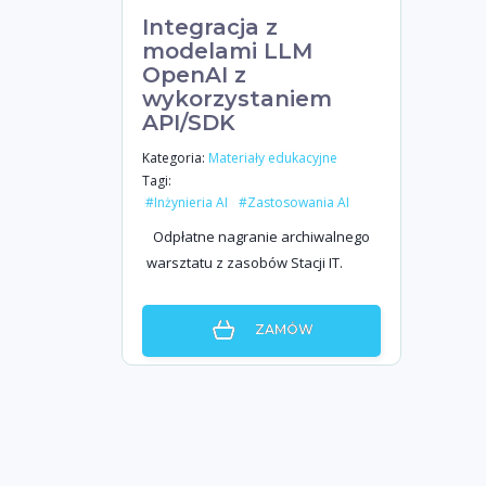
Integracja z
modelami LLM
OpenAI z
wykorzystaniem
API/SDK
Kategoria:
Materiały edukacyjne
Tagi:
#Inżynieria AI
#Zastosowania AI
Odpłatne nagranie archiwalnego
warsztatu z zasobów Stacji IT.
ZAMÓW