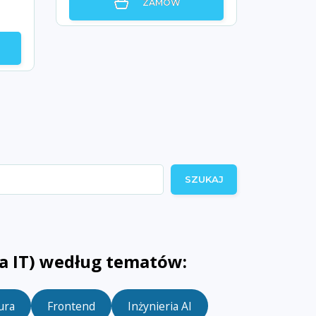
ZAMÓW
SZUKAJ
ja IT) według tematów:
ura
Frontend
Inżynieria AI