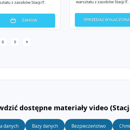
warsztatu z zasobów Stacji IT.
ztatu z zasobów Stacji IT.
SPRZEDAŻ WYŁĄCZONA
ZAMÓW
8
9
wdzić dostępne materiały video (Stac
ka danych
Bazy danych
Bezpieczeństwo
Chm