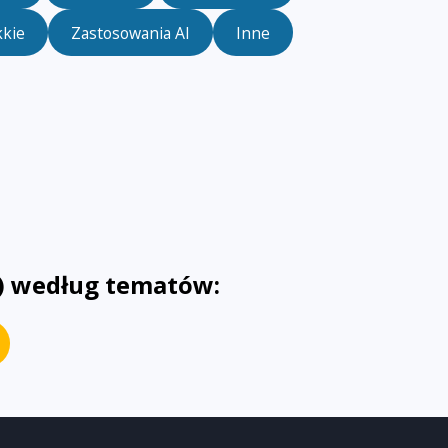
kkie
Zastosowania AI
Inne
s) według tematów: