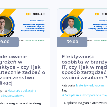
39.00
39.00
delowanie
Efektywność
grożeń w
osobista w branż
aktyce – czyli jak
IT, czyli jak w mą
utecznie zadbać o
sposób zarządzać
zpieczeństwo
swoimi zasobami
ikacji
Kategoria:
Materiały edukacyjne
Tag:
oria:
Materiały edukacyjne
#Zarządzanie i kompetencje mię
#Bezpieczeństwo
Odpłatne nagranie archiwaln
łatne nagranie archiwalnego