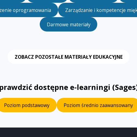
zenie oprogramowania
Zarządzanie i kompetencje mię
Darmowe materiały
ZOBACZ POZOSTAŁE MATERIAŁY EDUKACYJNE
sprawdzić dostępne e-learningi (Sage
Poziom podstawowy
Poziom średnio zaawansowany