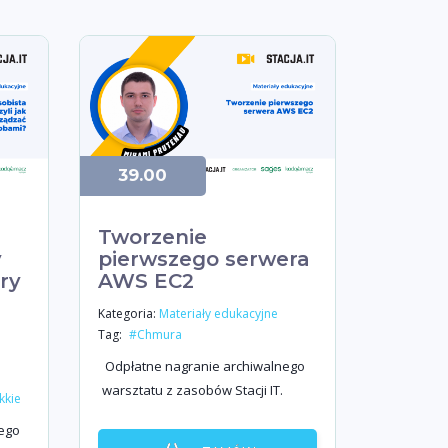
39.00
Tworzenie
y
pierwszego serwera
dry
AWS EC2
Kategoria:
Materiały edukacyjne
?
Tag:
#Chmura
Odpłatne nagranie archiwalnego
warsztatu z zasobów Stacji IT.
kkie
ego