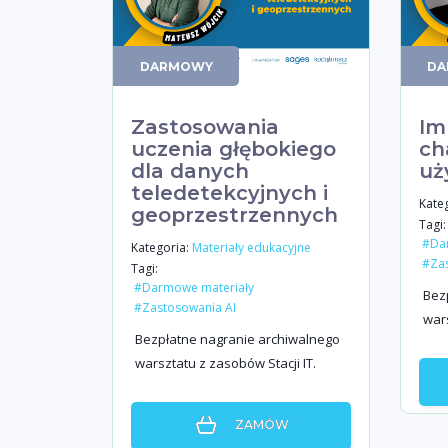
DARMOWY
DA
Zastosowania
Im
uczenia głębokiego
ch
dla danych
uż
teledetekcyjnych i
Kateg
geoprzestrzennych
Tagi:
#Da
Kategoria:
Materiały edukacyjne
#Zas
Tagi:
#Darmowe materiały
Bez
#Zastosowania AI
wars
Bezpłatne nagranie archiwalnego
warsztatu z zasobów Stacji IT.
ZAMÓW