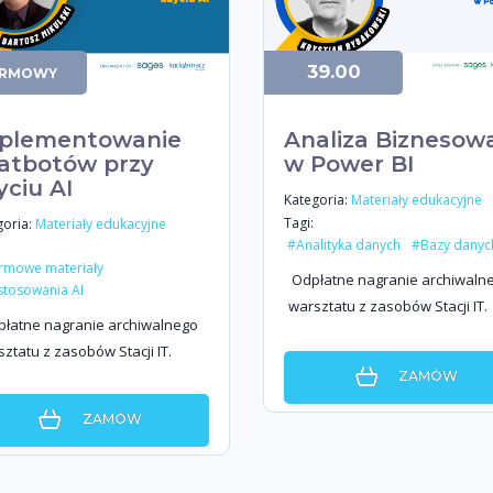
39.00
RMOWY
plementowanie
Analiza Biznesow
atbotów przy
w Power BI
yciu AI
Kategoria:
Materiały edukacyjne
Tagi:
oria:
Materiały edukacyjne
#Analityka danych
#Bazy danyc
rmowe materiały
Odpłatne nagranie archiwaln
tosowania AI
warsztatu z zasobów Stacji IT.
płatne nagranie archiwalnego
ztatu z zasobów Stacji IT.
ZAMÓW
ZAMÓW