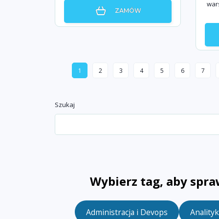
wars
ZAMÓW
1
2
3
4
5
6
7
Szukaj
Wybierz tag, aby spra
Administracja i Devops
Anality