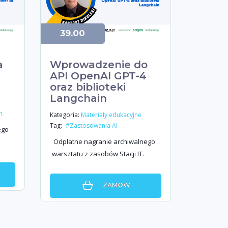
39.00
a
Wprowadzenie do
API OpenAI GPT-4
oraz biblioteki
Langchain
h
Kategoria:
Materiały edukacyjne
Tag:
#Zastosowania AI
ego
Odpłatne nagranie archiwalnego
warsztatu z zasobów Stacji IT.
ZAMÓW