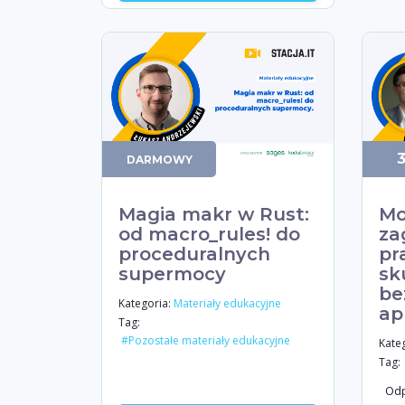
DARMOWY
Magia makr w Rust:
Mo
od macro_rules! do
za
proceduralnych
pr
supermocy
sk
be
Kategoria:
Materiały edukacyjne
apl
Tag:
#Pozostałe materiały edukacyjne
Kateg
Tag:
Odp