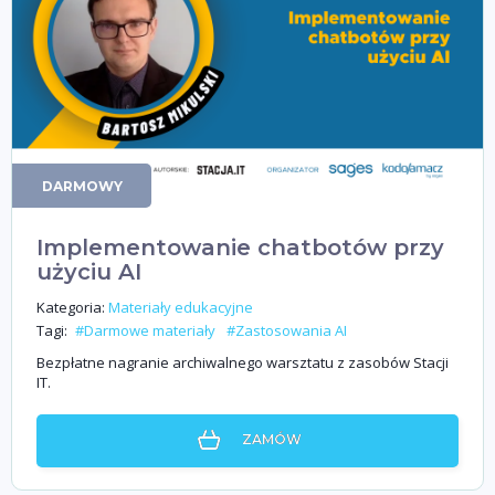
DARMOWY
Implementowanie chatbotów przy
użyciu AI
Kategoria:
Materiały edukacyjne
Tagi:
#Darmowe materiały
#Zastosowania AI
Bezpłatne nagranie archiwalnego warsztatu z zasobów Stacji
IT.
ZAMÓW