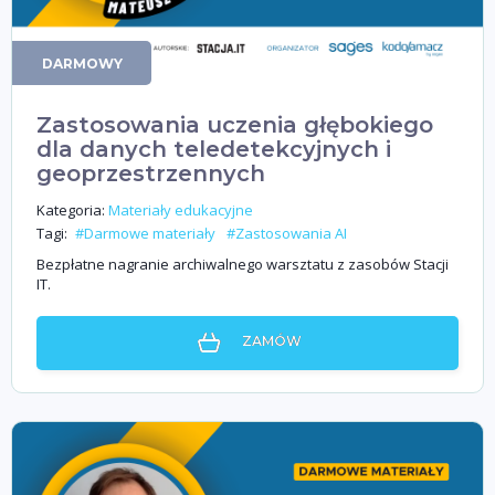
DARMOWY
Zastosowania uczenia głębokiego
dla danych teledetekcyjnych i
geoprzestrzennych
Kategoria:
Materiały edukacyjne
Tagi:
#Darmowe materiały
#Zastosowania AI
Bezpłatne nagranie archiwalnego warsztatu z zasobów Stacji
IT.
ZAMÓW